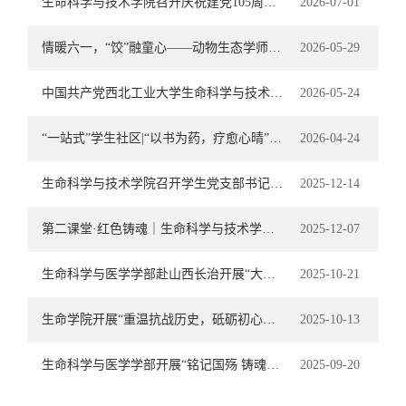
生命科学与技术学院召开庆祝建党105周年暨“七一”表彰大会
2026-07-01
情暖六一，“饺”融童心——动物生态学师生融合党支部赴天爱特殊儿童关爱中心开展志愿服务活动
2026-05-29
中国共产党西北工业大学生命科学与技术学院第一次代表大会顺利召开
2026-05-24
“一站式”学生社区|“以书为药，疗愈心晴”——世界读书日•情绪处方书单分享会
2026-04-24
生命科学与技术学院召开学生党支部书记例会
2025-12-14
第二课堂·红色铸魂｜生命科学与技术学院开展“立报国强国大志向 做挺膺担当奋斗者”主题党日...
2025-12-07
生命科学与医学学部赴山西长治开展“大思政课”建设实践联学活动
2025-10-21
生命学院开展“重温抗战历史，砥砺初心使命”主题党日活动
2025-10-13
生命科学与医学学部开展“铭记国殇 铸魂励志”主题观影活动
2025-09-20